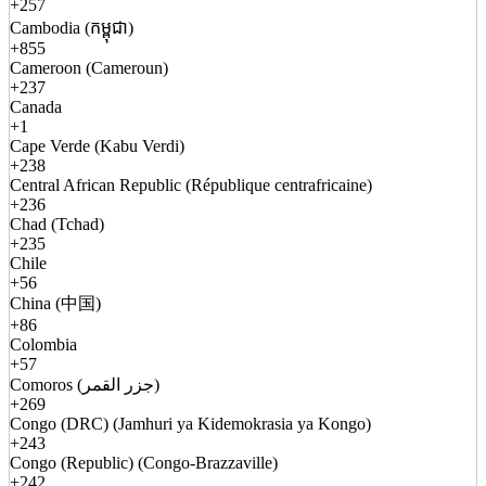
+257
Cambodia (កម្ពុជា)
+855
Cameroon (Cameroun)
+237
Canada
+1
Cape Verde (Kabu Verdi)
+238
Central African Republic (République centrafricaine)
+236
Chad (Tchad)
+235
Chile
+56
China (中国)
+86
Colombia
+57
Comoros (جزر القمر)
+269
Congo (DRC) (Jamhuri ya Kidemokrasia ya Kongo)
+243
Congo (Republic) (Congo-Brazzaville)
+242