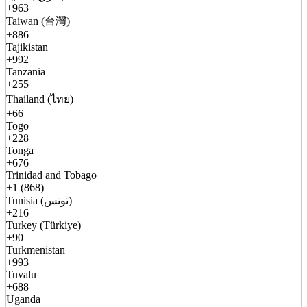
+963
Taiwan (台灣)
+886
Tajikistan
+992
Tanzania
+255
Thailand (ไทย)
+66
Togo
+228
Tonga
+676
Trinidad and Tobago
+1 (868)
Tunisia (تونس)
+216
Turkey (Türkiye)
+90
Turkmenistan
+993
Tuvalu
+688
Uganda