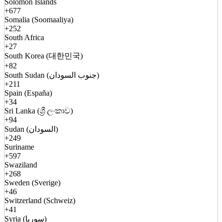
Solomon Islands
+677
Somalia (Soomaaliya)
+252
South Africa
+27
South Korea (대한민국)
+82
South Sudan (جنوب السودان)
+211
Spain (España)
+34
Sri Lanka (ශ්‍රී ලංකාව)
+94
Sudan (السودان)
+249
Suriname
+597
Swaziland
+268
Sweden (Sverige)
+46
Switzerland (Schweiz)
+41
Syria (سوريا)