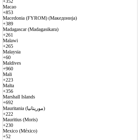
+352
Macao
+853
Macedonia (FYROM) (Македонија)
+389
Madagascar (Madagasikara)
+261
Malawi
+265
Malaysia
+60
Maldives
+960
Mali
+223
Malta
+356
Marshall Islands
+692
Mauritania (موريتانيا)
+222
Mauritius (Moris)
+230
Mexico (México)
+52