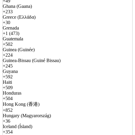
+49
Ghana (Gaana)
+233
Greece (Ελλάδα)
+30
Grenada
+1 (473)
Guatemala
+502
Guinea (Guinée)
+224
Guinea-Bissau (Guiné Bissau)
+245
Guyana
+592
Haiti
+509
Honduras
+504
Hong Kong (香港)
+852
Hungary (Magyarország)
+36
Iceland (Ísland)
+354