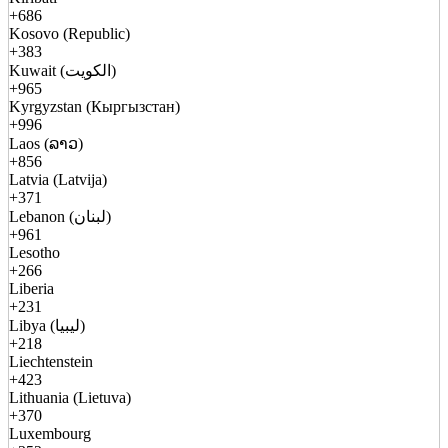
+686
Kosovo (Republic)
+383
Kuwait (الكويت)
+965
Kyrgyzstan (Кыргызстан)
+996
Laos (ລາວ)
+856
Latvia (Latvija)
+371
Lebanon (لبنان)
+961
Lesotho
+266
Liberia
+231
Libya (ليبيا)
+218
Liechtenstein
+423
Lithuania (Lietuva)
+370
Luxembourg