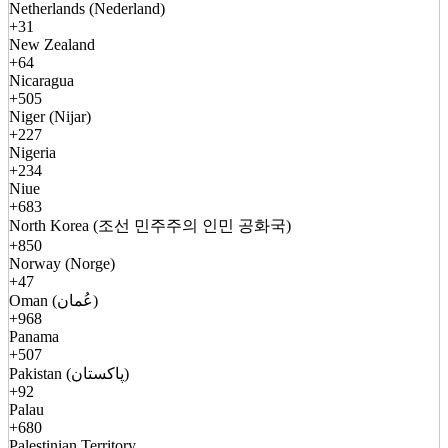
Netherlands (Nederland)
+31
New Zealand
+64
Nicaragua
+505
Niger (Nijar)
+227
Nigeria
+234
Niue
+683
North Korea (조선 민주주의 인민 공화국)
+850
Norway (Norge)
+47
Oman (عُمان)
+968
Panama
+507
Pakistan (پاکستان)
+92
Palau
+680
Palestinian Territory