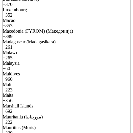
+370
Luxembourg
+352
Macao
+853
Macedonia (FYROM) (Македонија)
+389
Madagascar (Madagasikara)
+261
Malawi
+265
Malaysia
+60
Maldives
+960
Mali
+223
Malta
+356
Marshall Islands
+692
Mauritania (موريتانيا)
+222
Mauritius (Moris)
+230