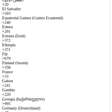
+20
El Salvador
+503
Equatorial Guinea (Guinea Ecuatorial)
+240
Eritrea
+291
Estonia (Eesti)
+372
Ethiopia
+251
Fiji
+679
Finland (Suomi)
+358
France
+33
Gabon
+241
Gambia
+220
Georgia (საქართველო)
+995
Germany (Deutschland)