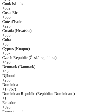
Cook Islands
+682
Costa Rica
+506
Cote d’Ivoire
+225
Croatia (Hrvatska)
+385
Cuba
+53
Cyprus (Κύπρος)
+357
Czech Republic (Česká republika)
+420
Denmark (Danmark)
+45
Djibouti
+253
Dominica
+1 (767)
Dominican Republic (República Dominicana)
+1
Ecuador
+593
Egypt (مصر)