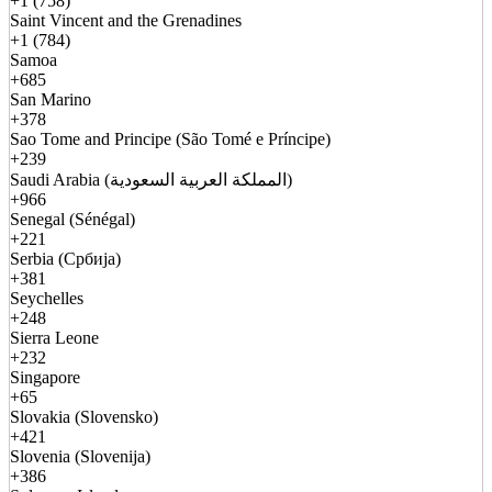
+1 (758)
Saint Vincent and the Grenadines
+1 (784)
Samoa
+685
San Marino
+378
Sao Tome and Principe (São Tomé e Príncipe)
+239
Saudi Arabia (المملكة العربية السعودية)
+966
Senegal (Sénégal)
+221
Serbia (Србија)
+381
Seychelles
+248
Sierra Leone
+232
Singapore
+65
Slovakia (Slovensko)
+421
Slovenia (Slovenija)
+386