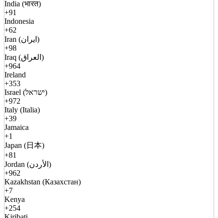
India (भारत)
+91
Indonesia
+62
Iran (ایران)
+98
Iraq (العراق)
+964
Ireland
+353
Israel (ישראל)
+972
Italy (Italia)
+39
Jamaica
+1
Japan (日本)
+81
Jordan (الأردن)
+962
Kazakhstan (Казахстан)
+7
Kenya
+254
Kiribati