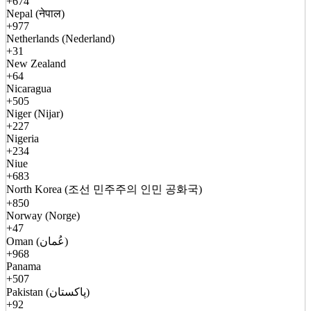
+674
Nepal (नेपाल)
+977
Netherlands (Nederland)
+31
New Zealand
+64
Nicaragua
+505
Niger (Nijar)
+227
Nigeria
+234
Niue
+683
North Korea (조선 민주주의 인민 공화국)
+850
Norway (Norge)
+47
Oman (عُمان)
+968
Panama
+507
Pakistan (پاکستان)
+92