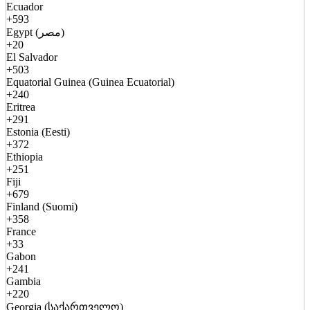
Ecuador
+593
Egypt (مصر)
+20
El Salvador
+503
Equatorial Guinea (Guinea Ecuatorial)
+240
Eritrea
+291
Estonia (Eesti)
+372
Ethiopia
+251
Fiji
+679
Finland (Suomi)
+358
France
+33
Gabon
+241
Gambia
+220
Georgia (საქართველო)