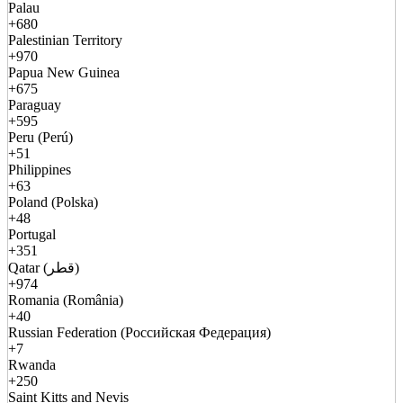
Palau
+680
Palestinian Territory
+970
Papua New Guinea
+675
Paraguay
+595
Peru (Perú)
+51
Philippines
+63
Poland (Polska)
+48
Portugal
+351
Qatar (قطر)
+974
Romania (România)
+40
Russian Federation (Российская Федерация)
+7
Rwanda
+250
Saint Kitts and Nevis