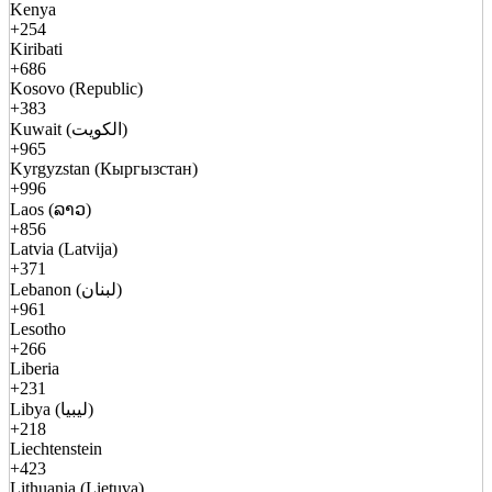
Kenya
+254
Kiribati
+686
Kosovo (Republic)
+383
Kuwait (الكويت)
+965
Kyrgyzstan (Кыргызстан)
+996
Laos (ລາວ)
+856
Latvia (Latvija)
+371
Lebanon (لبنان)
+961
Lesotho
+266
Liberia
+231
Libya (ليبيا)
+218
Liechtenstein
+423
Lithuania (Lietuva)