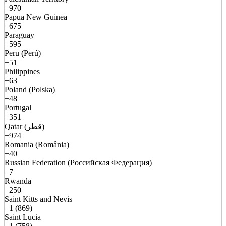
+970
Papua New Guinea
+675
Paraguay
+595
Peru (Perú)
+51
Philippines
+63
Poland (Polska)
+48
Portugal
+351
Qatar (قطر)
+974
Romania (România)
+40
Russian Federation (Российская Федерация)
+7
Rwanda
+250
Saint Kitts and Nevis
+1 (869)
Saint Lucia