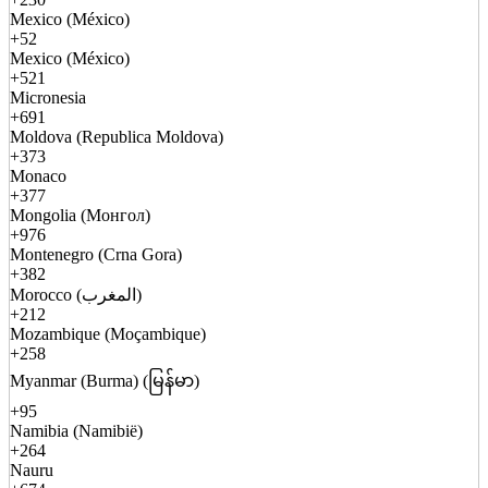
Mexico (México)
+52
Mexico (México)
+521
Micronesia
+691
Moldova (Republica Moldova)
+373
Monaco
+377
Mongolia (Монгол)
+976
Montenegro (Crna Gora)
+382
Morocco (المغرب)
+212
Mozambique (Moçambique)
+258
Myanmar (Burma) (မြန်မာ)
+95
Namibia (Namibië)
+264
Nauru