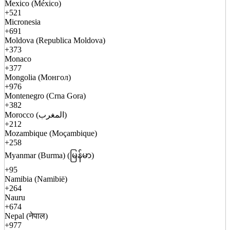
Mexico (México)
+521
Micronesia
+691
Moldova (Republica Moldova)
+373
Monaco
+377
Mongolia (Монгол)
+976
Montenegro (Crna Gora)
+382
Morocco (المغرب)
+212
Mozambique (Moçambique)
+258
Myanmar (Burma) (မြန်မာ)
+95
Namibia (Namibië)
+264
Nauru
+674
Nepal (नेपाल)
+977