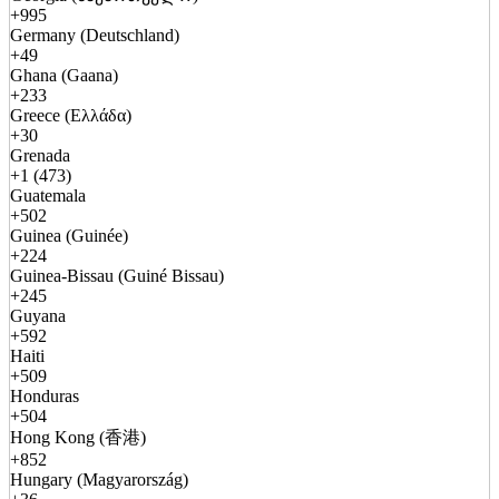
+995
Germany (Deutschland)
+49
Ghana (Gaana)
+233
Greece (Ελλάδα)
+30
Grenada
+1 (473)
Guatemala
+502
Guinea (Guinée)
+224
Guinea-Bissau (Guiné Bissau)
+245
Guyana
+592
Haiti
+509
Honduras
+504
Hong Kong (香港)
+852
Hungary (Magyarország)