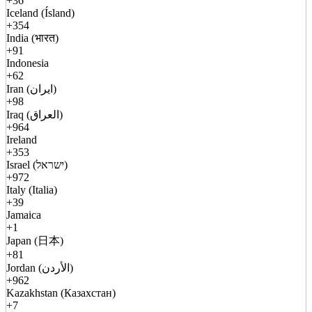
+36
Iceland (Ísland)
+354
India (भारत)
+91
Indonesia
+62
Iran (ایران)
+98
Iraq (العراق)
+964
Ireland
+353
Israel (ישראל)
+972
Italy (Italia)
+39
Jamaica
+1
Japan (日本)
+81
Jordan (الأردن)
+962
Kazakhstan (Казахстан)
+7