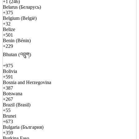
+1 (246)
Belarus (Беларусь)
+375
Belgium (België)
+32
Belize
+501
Benin (Bénin)
+229
Bhutan (འབྲུག)
+975
Bolivia
+591
Bosnia and Herzegovina
+387
Botswana
+267
Brazil (Brasil)
+55
Brunei
+673
Bulgaria (България)
+359
Burkina Faso