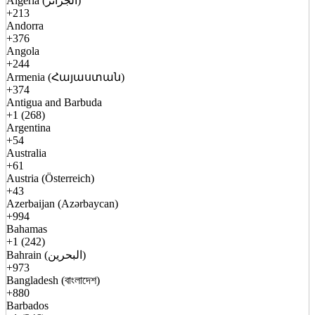
Algeria (الجزائر)
+213
Andorra
+376
Angola
+244
Armenia (Հայաստան)
+374
Antigua and Barbuda
+1 (268)
Argentina
+54
Australia
+61
Austria (Österreich)
+43
Azerbaijan (Azərbaycan)
+994
Bahamas
+1 (242)
Bahrain (البحرين)
+973
Bangladesh (বাংলাদেশ)
+880
Barbados