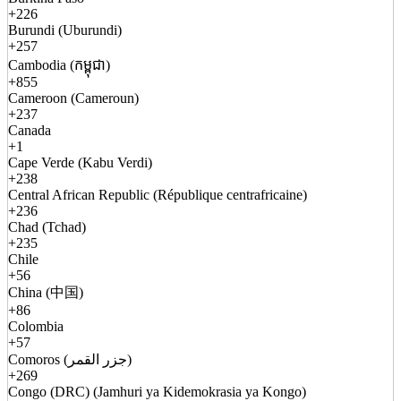
+226
Burundi (Uburundi)
+257
Cambodia (កម្ពុជា)
+855
Cameroon (Cameroun)
+237
Canada
+1
Cape Verde (Kabu Verdi)
+238
Central African Republic (République centrafricaine)
+236
Chad (Tchad)
+235
Chile
+56
China (中国)
+86
Colombia
+57
Comoros (جزر القمر)
+269
Congo (DRC) (Jamhuri ya Kidemokrasia ya Kongo)