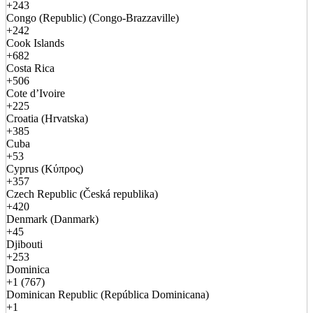
+243
Congo (Republic) (Congo-Brazzaville)
+242
Cook Islands
+682
Costa Rica
+506
Cote d’Ivoire
+225
Croatia (Hrvatska)
+385
Cuba
+53
Cyprus (Κύπρος)
+357
Czech Republic (Česká republika)
+420
Denmark (Danmark)
+45
Djibouti
+253
Dominica
+1 (767)
Dominican Republic (República Dominicana)
+1