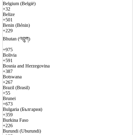
Belgium (België)
+32
Belize
+501
Benin (Bénin)
+229
Bhutan (འབྲུག)
+975
Bolivia
+591
Bosnia and Herzegovina
+387
Botswana
+267
Brazil (Brasil)
+55
Brunei
+673
Bulgaria (България)
+359
Burkina Faso
+226
Burundi (Uburundi)