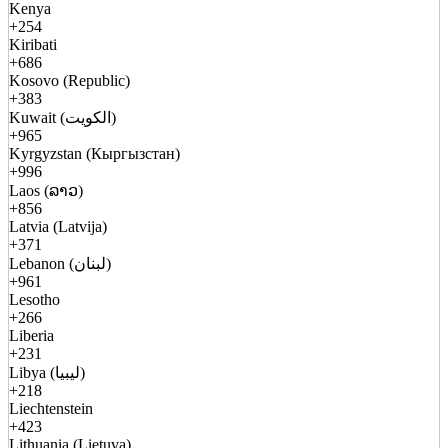
Kenya
+254
Kiribati
+686
Kosovo (Republic)
+383
Kuwait (الكويت)
+965
Kyrgyzstan (Кыргызстан)
+996
Laos (ລາວ)
+856
Latvia (Latvija)
+371
Lebanon (لبنان)
+961
Lesotho
+266
Liberia
+231
Libya (ليبيا)
+218
Liechtenstein
+423
Lithuania (Lietuva)