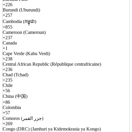
+226
Burundi (Uburundi)
+257
Cambodia (កម្ពុជា)
+855
Cameroon (Cameroun)
+237
Canada
+1
Cape Verde (Kabu Verdi)
+238
Central African Republic (République centrafricaine)
+236
Chad (Tchad)
+235
Chile
+56
China (中国)
+86
Colombia
+57
Comoros (جزر القمر)
+269
Congo (DRC) (Jamhuri ya Kidemokrasia ya Kongo)