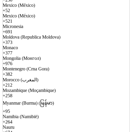
Mexico (México)
+52
Mexico (México)
+521
Micronesia
+691
Moldova (Republica Moldova)
+373
Monaco
+377
Mongolia (Монгол)
+976
Montenegro (Crna Gora)
+382
Morocco (المغرب)
+212
Mozambique (Moçambique)
+258
Myanmar (Burma) (မြန်မာ)
+95
Namibia (Namibië)
+264
Nauru