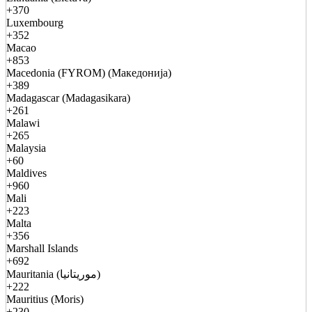
+370
Luxembourg
+352
Macao
+853
Macedonia (FYROM) (Македонија)
+389
Madagascar (Madagasikara)
+261
Malawi
+265
Malaysia
+60
Maldives
+960
Mali
+223
Malta
+356
Marshall Islands
+692
Mauritania (موريتانيا)
+222
Mauritius (Moris)
+230