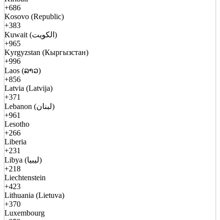
+686
Kosovo (Republic)
+383
Kuwait (الكويت)
+965
Kyrgyzstan (Кыргызстан)
+996
Laos (ລາວ)
+856
Latvia (Latvija)
+371
Lebanon (لبنان)
+961
Lesotho
+266
Liberia
+231
Libya (ليبيا)
+218
Liechtenstein
+423
Lithuania (Lietuva)
+370
Luxembourg