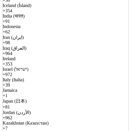
+36
Iceland (Ísland)
+354
India (भारत)
+91
Indonesia
+62
Iran (ایران)
+98
Iraq (العراق)
+964
Ireland
+353
Israel (ישראל)
+972
Italy (Italia)
+39
Jamaica
+1
Japan (日本)
+81
Jordan (الأردن)
+962
Kazakhstan (Казахстан)
+7