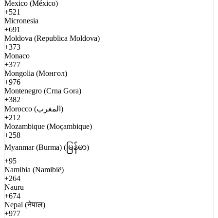
Mexico (México)
+521
Micronesia
+691
Moldova (Republica Moldova)
+373
Monaco
+377
Mongolia (Монгол)
+976
Montenegro (Crna Gora)
+382
Morocco (المغرب)
+212
Mozambique (Moçambique)
+258
Myanmar (Burma) (မြန်မာ)
+95
Namibia (Namibië)
+264
Nauru
+674
Nepal (नेपाल)
+977