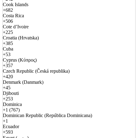
Cook Islands
+682
Costa Rica
+506
Cote d’Ivoire
+225
Croatia (Hrvatska)
+385
Cuba
+53
Cyprus (Κύπρος)
+357
Czech Republic (Česká republika)
+420
Denmark (Danmark)
+45
Djibouti
+253
Dominica
+1 (767)
Dominican Republic (República Dominicana)
+1
Ecuador
+593
Egypt (مصر)