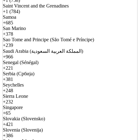
+1 (758)
Saint Vincent and the Grenadines
+1 (784)
Samoa
+685
San Marino
+378
Sao Tome and Principe (São Tomé e Príncipe)
+239
Saudi Arabia (المملكة العربية السعودية)
+966
Senegal (Sénégal)
+221
Serbia (Србија)
+381
Seychelles
+248
Sierra Leone
+232
Singapore
+65
Slovakia (Slovensko)
+421
Slovenia (Slovenija)
+386