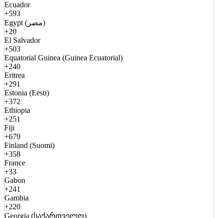
Ecuador
+593
Egypt (مصر)
+20
El Salvador
+503
Equatorial Guinea (Guinea Ecuatorial)
+240
Eritrea
+291
Estonia (Eesti)
+372
Ethiopia
+251
Fiji
+679
Finland (Suomi)
+358
France
+33
Gabon
+241
Gambia
+220
Georgia (საქართველო)