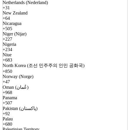
Netherlands (Nederland)
+31
New Zealand
+64
Nicaragua
+505
Niger (Nijar)
+227
Nigeria
+234
Niue
+683
North Korea (조선 민주주의 인민 공화국)
+850
Norway (Norge)
+47
Oman (عُمان)
+968
Panama
+507
Pakistan (پاکستان)
+92
Palau
+680
Palestinian Territory