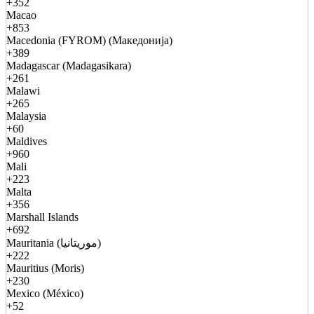
+352
Macao
+853
Macedonia (FYROM) (Македонија)
+389
Madagascar (Madagasikara)
+261
Malawi
+265
Malaysia
+60
Maldives
+960
Mali
+223
Malta
+356
Marshall Islands
+692
Mauritania (موريتانيا)
+222
Mauritius (Moris)
+230
Mexico (México)
+52