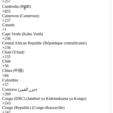
+257
Cambodia (កម្ពុជា)
+855
Cameroon (Cameroun)
+237
Canada
+1
Cape Verde (Kabu Verdi)
+238
Central African Republic (République centrafricaine)
+236
Chad (Tchad)
+235
Chile
+56
China (中国)
+86
Colombia
+57
Comoros (جزر القمر)
+269
Congo (DRC) (Jamhuri ya Kidemokrasia ya Kongo)
+243
Congo (Republic) (Congo-Brazzaville)
+242