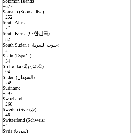
Solomon Islands
+677
Somalia (Soomaaliya)
+252
South Africa
+27
South Korea (대한민국)
+82
South Sudan (جنوب السودان)
+211
Spain (España)
+34
Sri Lanka (ශ්‍රී ලංකාව)
+94
Sudan (السودان)
+249
Suriname
+597
Swaziland
+268
Sweden (Sverige)
+46
Switzerland (Schweiz)
+41
Syria (سوريا)