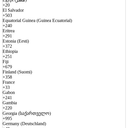
+20
El Salvador
+503
Equatorial Guinea (Guinea Ecuatorial)
+240
Eritrea
+291
Estonia (Eesti)
+372
Ethiopia
+251
Fiji
+679
Finland (Suomi)
+358
France
+33
Gabon
+241
Gambia
+220
Georgia (საქართველო)
+995
Germany (Deutschland)