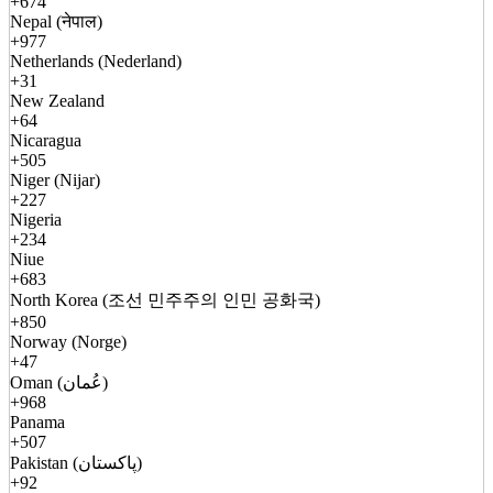
+674
Nepal (नेपाल)
+977
Netherlands (Nederland)
+31
New Zealand
+64
Nicaragua
+505
Niger (Nijar)
+227
Nigeria
+234
Niue
+683
North Korea (조선 민주주의 인민 공화국)
+850
Norway (Norge)
+47
Oman (عُمان)
+968
Panama
+507
Pakistan (پاکستان)
+92