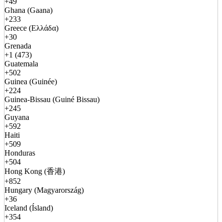
+49
Ghana (Gaana)
+233
Greece (Ελλάδα)
+30
Grenada
+1 (473)
Guatemala
+502
Guinea (Guinée)
+224
Guinea-Bissau (Guiné Bissau)
+245
Guyana
+592
Haiti
+509
Honduras
+504
Hong Kong (香港)
+852
Hungary (Magyarország)
+36
Iceland (Ísland)
+354