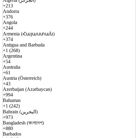
Algeria (الجزائر)
+213
Andorra
+376
Angola
+244
Armenia (Հայաստան)
+374
Antigua and Barbuda
+1 (268)
Argentina
+54
Australia
+61
Austria (Österreich)
+43
Azerbaijan (Azərbaycan)
+994
Bahamas
+1 (242)
Bahrain (البحرين)
+973
Bangladesh (বাংলাদেশ)
+880
Barbados