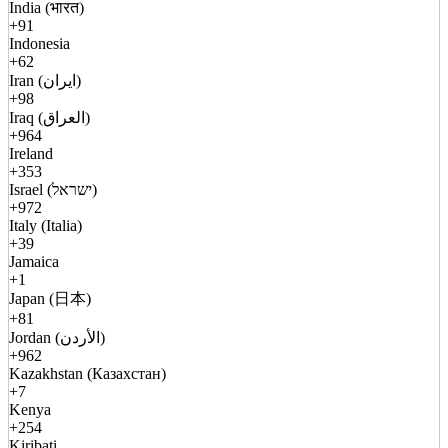
India (भारत)
+91
Indonesia
+62
Iran (ایران)
+98
Iraq (العراق)
+964
Ireland
+353
Israel (ישראל)
+972
Italy (Italia)
+39
Jamaica
+1
Japan (日本)
+81
Jordan (الأردن)
+962
Kazakhstan (Казахстан)
+7
Kenya
+254
Kiribati