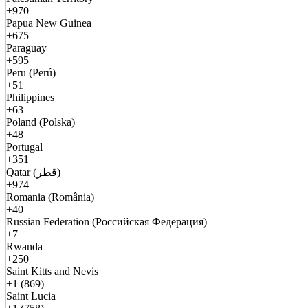
+970
Papua New Guinea
+675
Paraguay
+595
Peru (Perú)
+51
Philippines
+63
Poland (Polska)
+48
Portugal
+351
Qatar (قطر)
+974
Romania (România)
+40
Russian Federation (Российская Федерация)
+7
Rwanda
+250
Saint Kitts and Nevis
+1 (869)
Saint Lucia