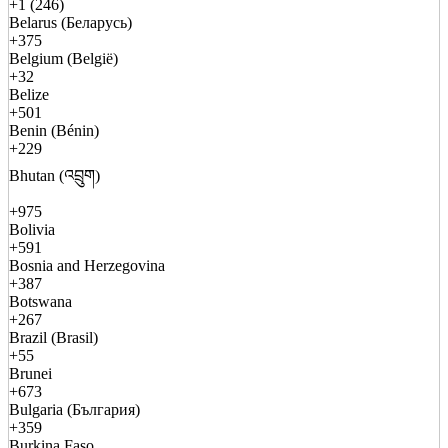
+1 (246)
Belarus (Беларусь)
+375
Belgium (België)
+32
Belize
+501
Benin (Bénin)
+229
Bhutan (འབྲུག)
+975
Bolivia
+591
Bosnia and Herzegovina
+387
Botswana
+267
Brazil (Brasil)
+55
Brunei
+673
Bulgaria (България)
+359
Burkina Faso