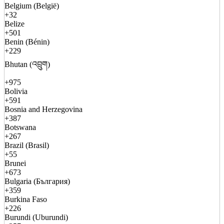
Belgium (België)
+32
Belize
+501
Benin (Bénin)
+229
Bhutan (འབྲུག)
+975
Bolivia
+591
Bosnia and Herzegovina
+387
Botswana
+267
Brazil (Brasil)
+55
Brunei
+673
Bulgaria (България)
+359
Burkina Faso
+226
Burundi (Uburundi)