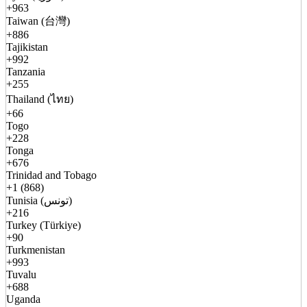
+963
Taiwan (台灣)
+886
Tajikistan
+992
Tanzania
+255
Thailand (ไทย)
+66
Togo
+228
Tonga
+676
Trinidad and Tobago
+1 (868)
Tunisia (تونس)
+216
Turkey (Türkiye)
+90
Turkmenistan
+993
Tuvalu
+688
Uganda