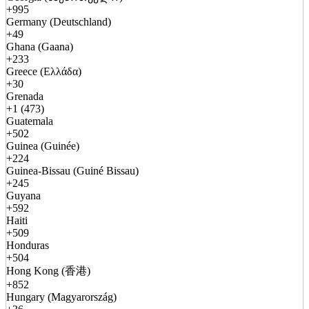
+995
Germany (Deutschland)
+49
Ghana (Gaana)
+233
Greece (Ελλάδα)
+30
Grenada
+1 (473)
Guatemala
+502
Guinea (Guinée)
+224
Guinea-Bissau (Guiné Bissau)
+245
Guyana
+592
Haiti
+509
Honduras
+504
Hong Kong (香港)
+852
Hungary (Magyarország)