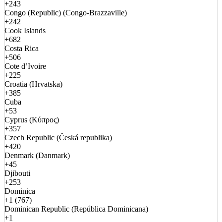
+243
Congo (Republic) (Congo-Brazzaville)
+242
Cook Islands
+682
Costa Rica
+506
Cote d’Ivoire
+225
Croatia (Hrvatska)
+385
Cuba
+53
Cyprus (Κύπρος)
+357
Czech Republic (Česká republika)
+420
Denmark (Danmark)
+45
Djibouti
+253
Dominica
+1 (767)
Dominican Republic (República Dominicana)
+1