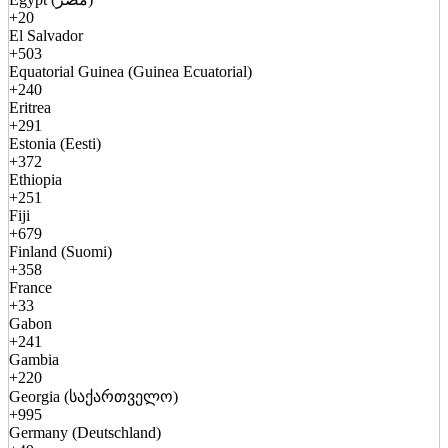
+20
El Salvador
+503
Equatorial Guinea (Guinea Ecuatorial)
+240
Eritrea
+291
Estonia (Eesti)
+372
Ethiopia
+251
Fiji
+679
Finland (Suomi)
+358
France
+33
Gabon
+241
Gambia
+220
Georgia (საქართველო)
+995
Germany (Deutschland)