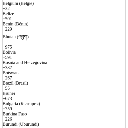
Belgium (België)
+32
Belize
+501
Benin (Bénin)
+229
Bhutan (འབྲུག)
+975
Bolivia
+591
Bosnia and Herzegovina
+387
Botswana
+267
Brazil (Brasil)
+55
Brunei
+673
Bulgaria (България)
+359
Burkina Faso
+226
Burundi (Uburundi)