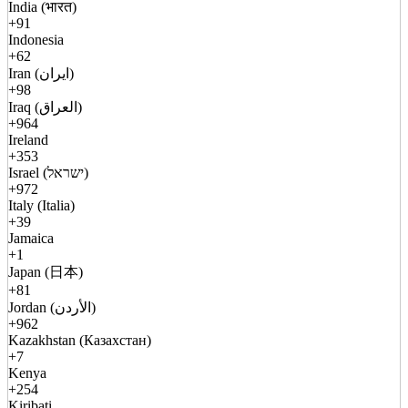
India (भारत)
+91
Indonesia
+62
Iran (ایران)
+98
Iraq (العراق)
+964
Ireland
+353
Israel (ישראל)
+972
Italy (Italia)
+39
Jamaica
+1
Japan (日本)
+81
Jordan (الأردن)
+962
Kazakhstan (Казахстан)
+7
Kenya
+254
Kiribati