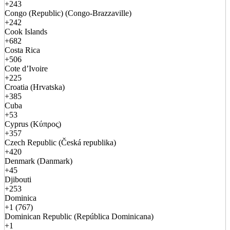
+243
Congo (Republic) (Congo-Brazzaville)
+242
Cook Islands
+682
Costa Rica
+506
Cote d’Ivoire
+225
Croatia (Hrvatska)
+385
Cuba
+53
Cyprus (Κύπρος)
+357
Czech Republic (Česká republika)
+420
Denmark (Danmark)
+45
Djibouti
+253
Dominica
+1 (767)
Dominican Republic (República Dominicana)
+1