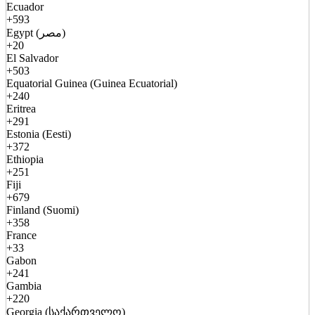
Ecuador
+593
Egypt (مصر)
+20
El Salvador
+503
Equatorial Guinea (Guinea Ecuatorial)
+240
Eritrea
+291
Estonia (Eesti)
+372
Ethiopia
+251
Fiji
+679
Finland (Suomi)
+358
France
+33
Gabon
+241
Gambia
+220
Georgia (საქართველო)