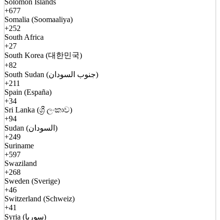
Solomon Islands
+677
Somalia (Soomaaliya)
+252
South Africa
+27
South Korea (대한민국)
+82
South Sudan (جنوب السودان)
+211
Spain (España)
+34
Sri Lanka (ශ්‍රී ලංකාව)
+94
Sudan (السودان)
+249
Suriname
+597
Swaziland
+268
Sweden (Sverige)
+46
Switzerland (Schweiz)
+41
Syria (سوريا)