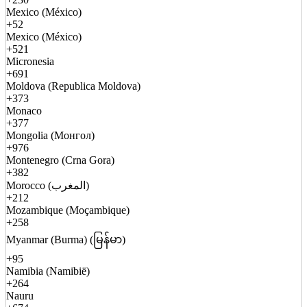
Mexico (México)
+52
Mexico (México)
+521
Micronesia
+691
Moldova (Republica Moldova)
+373
Monaco
+377
Mongolia (Монгол)
+976
Montenegro (Crna Gora)
+382
Morocco (المغرب)
+212
Mozambique (Moçambique)
+258
Myanmar (Burma) (မြန်မာ)
+95
Namibia (Namibië)
+264
Nauru