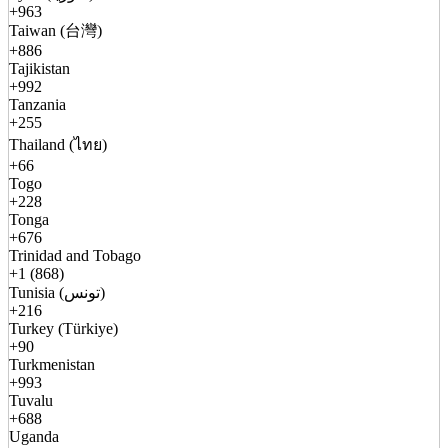
+963
Taiwan (台灣)
+886
Tajikistan
+992
Tanzania
+255
Thailand (ไทย)
+66
Togo
+228
Tonga
+676
Trinidad and Tobago
+1 (868)
Tunisia (تونس)
+216
Turkey (Türkiye)
+90
Turkmenistan
+993
Tuvalu
+688
Uganda