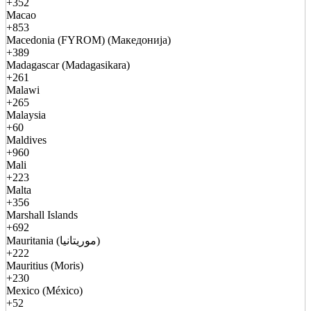
+352
Macao
+853
Macedonia (FYROM) (Македонија)
+389
Madagascar (Madagasikara)
+261
Malawi
+265
Malaysia
+60
Maldives
+960
Mali
+223
Malta
+356
Marshall Islands
+692
Mauritania (موريتانيا)
+222
Mauritius (Moris)
+230
Mexico (México)
+52