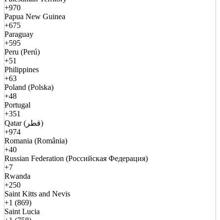
+970
Papua New Guinea
+675
Paraguay
+595
Peru (Perú)
+51
Philippines
+63
Poland (Polska)
+48
Portugal
+351
Qatar (قطر)
+974
Romania (România)
+40
Russian Federation (Российская Федерация)
+7
Rwanda
+250
Saint Kitts and Nevis
+1 (869)
Saint Lucia