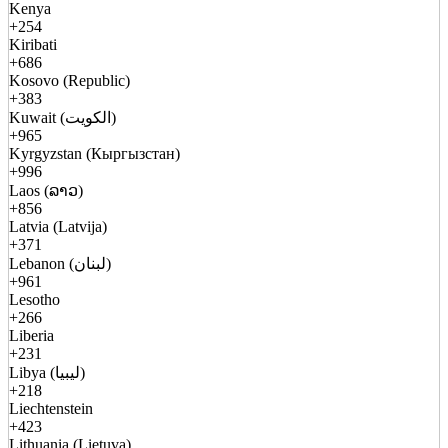
Kenya
+254
Kiribati
+686
Kosovo (Republic)
+383
Kuwait (الكويت)
+965
Kyrgyzstan (Кыргызстан)
+996
Laos (ລາວ)
+856
Latvia (Latvija)
+371
Lebanon (لبنان)
+961
Lesotho
+266
Liberia
+231
Libya (ليبيا)
+218
Liechtenstein
+423
Lithuania (Lietuva)