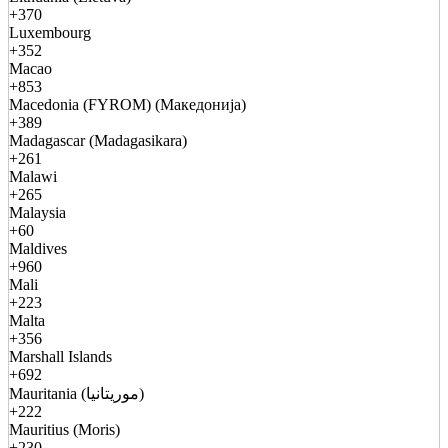
+370
Luxembourg
+352
Macao
+853
Macedonia (FYROM) (Македонија)
+389
Madagascar (Madagasikara)
+261
Malawi
+265
Malaysia
+60
Maldives
+960
Mali
+223
Malta
+356
Marshall Islands
+692
Mauritania (موريتانيا)
+222
Mauritius (Moris)
+230