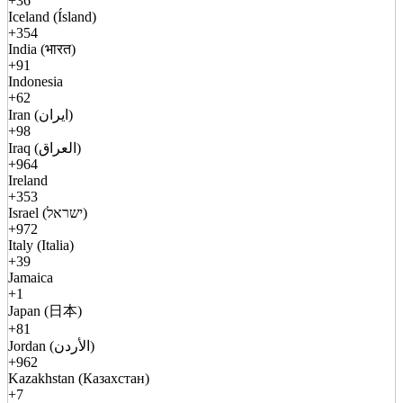
+36
Iceland (Ísland)
+354
India (भारत)
+91
Indonesia
+62
Iran (ایران)
+98
Iraq (العراق)
+964
Ireland
+353
Israel (ישראל)
+972
Italy (Italia)
+39
Jamaica
+1
Japan (日本)
+81
Jordan (الأردن)
+962
Kazakhstan (Казахстан)
+7