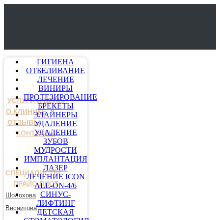
ГИГИЕНА
ОТБЕЛИВАНИЕ
ЛЕЧЕНИЕ
ВИНИРЫ
ПРОТЕЗИРОВАНИЕ
УСЛУГИ И ЦЕНЫ
БРЕКЕТЫ
О КЛИНИКЕ
ЭЛАЙНЕРЫ
ОТЗЫВЫ
УДАЛЕНИЕ
УДАЛЕНИЕ
КОНТАКТЫ
ЗУБОВ
МУДРОСТИ
ИМПЛАНТАЦИЯ
ЛАЗЕР
СПЕЦИАЛИСТЫ
ЛЕЧЕНИЕ ICON
ПРАЙС-ЛИСТ
ALL-ON-4/6
СИНУС-
Шолохова
ЛИФТИНГ
Висаитова
ДЕТСКАЯ