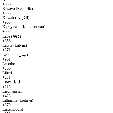
+686
Kosovo (Republic)
+383
Kuwait (الكويت)
+965
Kyrgyzstan (Кыргызстан)
+996
Laos (ລາວ)
+856
Latvia (Latvija)
+371
Lebanon (لبنان)
+961
Lesotho
+266
Liberia
+231
Libya (ليبيا)
+218
Liechtenstein
+423
Lithuania (Lietuva)
+370
Luxembourg