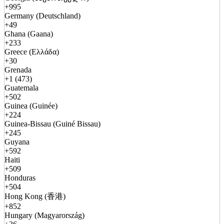
+995
Germany (Deutschland)
+49
Ghana (Gaana)
+233
Greece (Ελλάδα)
+30
Grenada
+1 (473)
Guatemala
+502
Guinea (Guinée)
+224
Guinea-Bissau (Guiné Bissau)
+245
Guyana
+592
Haiti
+509
Honduras
+504
Hong Kong (香港)
+852
Hungary (Magyarország)