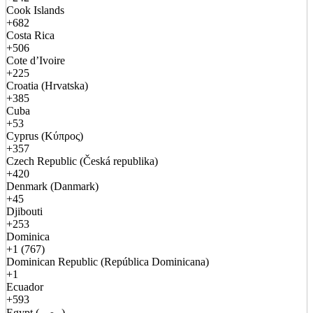
Cook Islands
+682
Costa Rica
+506
Cote d’Ivoire
+225
Croatia (Hrvatska)
+385
Cuba
+53
Cyprus (Κύπρος)
+357
Czech Republic (Česká republika)
+420
Denmark (Danmark)
+45
Djibouti
+253
Dominica
+1 (767)
Dominican Republic (República Dominicana)
+1
Ecuador
+593
Egypt (مصر)