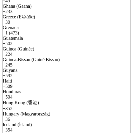
+49
Ghana (Gaana)
+233
Greece (Ελλάδα)
+30
Grenada
+1 (473)
Guatemala
+502
Guinea (Guinée)
+224
Guinea-Bissau (Guiné Bissau)
+245
Guyana
+592
Haiti
+509
Honduras
+504
Hong Kong (香港)
+852
Hungary (Magyarország)
+36
Iceland (Ísland)
+354