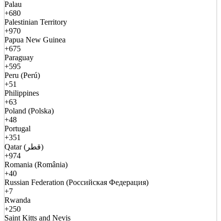
Palau
+680
Palestinian Territory
+970
Papua New Guinea
+675
Paraguay
+595
Peru (Perú)
+51
Philippines
+63
Poland (Polska)
+48
Portugal
+351
Qatar (قطر)
+974
Romania (România)
+40
Russian Federation (Российская Федерация)
+7
Rwanda
+250
Saint Kitts and Nevis