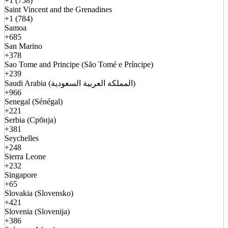
+1 (758)
Saint Vincent and the Grenadines
+1 (784)
Samoa
+685
San Marino
+378
Sao Tome and Principe (São Tomé e Príncipe)
+239
Saudi Arabia (المملكة العربية السعودية)
+966
Senegal (Sénégal)
+221
Serbia (Србија)
+381
Seychelles
+248
Sierra Leone
+232
Singapore
+65
Slovakia (Slovensko)
+421
Slovenia (Slovenija)
+386