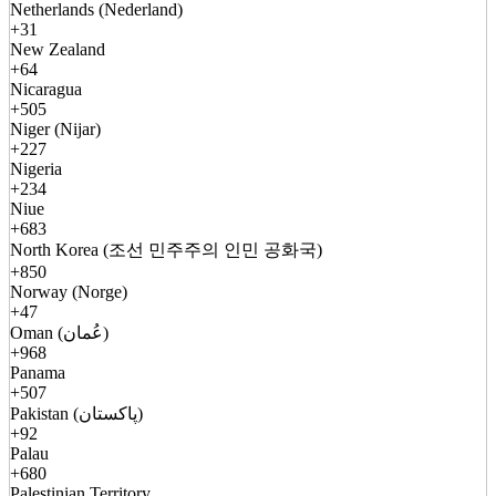
Netherlands (Nederland)
+31
New Zealand
+64
Nicaragua
+505
Niger (Nijar)
+227
Nigeria
+234
Niue
+683
North Korea (조선 민주주의 인민 공화국)
+850
Norway (Norge)
+47
Oman (عُمان)
+968
Panama
+507
Pakistan (پاکستان)
+92
Palau
+680
Palestinian Territory