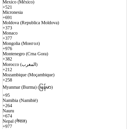
Mexico (México)
+521
Micronesia
+691
Moldova (Republica Moldova)
+373
Monaco
+377
Mongolia (Монгол)
+976
Montenegro (Crna Gora)
+382
Morocco (المغرب)
+212
Mozambique (Moçambique)
+258
Myanmar (Burma) (မြန်မာ)
+95
Namibia (Namibië)
+264
Nauru
+674
Nepal (नेपाल)
+977