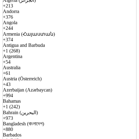
Algeria (الجزائر)
+213
Andorra
+376
Angola
+244
Armenia (Հայաստան)
+374
Antigua and Barbuda
+1 (268)
Argentina
+54
Australia
+61
Austria (Österreich)
+43
Azerbaijan (Azərbaycan)
+994
Bahamas
+1 (242)
Bahrain (البحرين)
+973
Bangladesh (বাংলাদেশ)
+880
Barbados