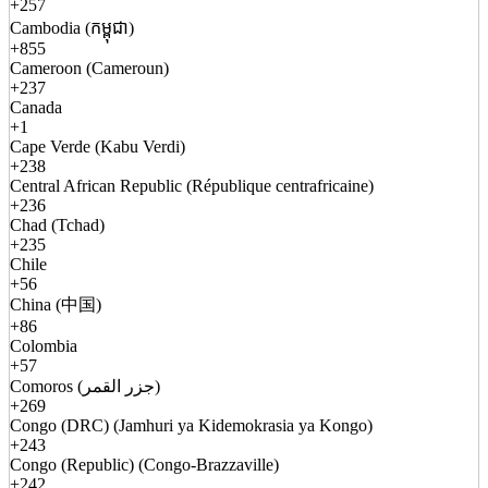
+257
Cambodia (កម្ពុជា)
+855
Cameroon (Cameroun)
+237
Canada
+1
Cape Verde (Kabu Verdi)
+238
Central African Republic (République centrafricaine)
+236
Chad (Tchad)
+235
Chile
+56
China (中国)
+86
Colombia
+57
Comoros (جزر القمر)
+269
Congo (DRC) (Jamhuri ya Kidemokrasia ya Kongo)
+243
Congo (Republic) (Congo-Brazzaville)
+242