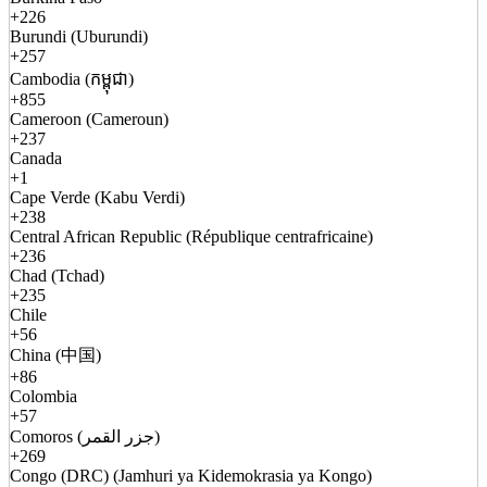
+226
Burundi (Uburundi)
+257
Cambodia (កម្ពុជា)
+855
Cameroon (Cameroun)
+237
Canada
+1
Cape Verde (Kabu Verdi)
+238
Central African Republic (République centrafricaine)
+236
Chad (Tchad)
+235
Chile
+56
China (中国)
+86
Colombia
+57
Comoros (جزر القمر)
+269
Congo (DRC) (Jamhuri ya Kidemokrasia ya Kongo)