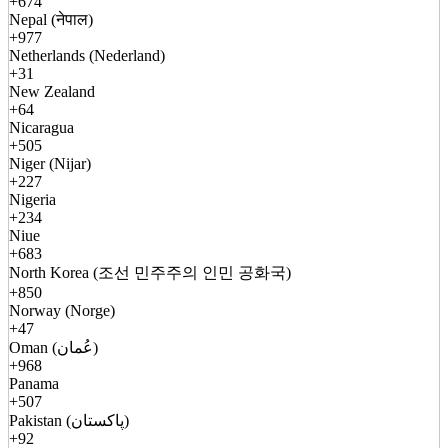
+674
Nepal (नेपाल)
+977
Netherlands (Nederland)
+31
New Zealand
+64
Nicaragua
+505
Niger (Nijar)
+227
Nigeria
+234
Niue
+683
North Korea (조선 민주주의 인민 공화국)
+850
Norway (Norge)
+47
Oman (عُمان)
+968
Panama
+507
Pakistan (پاکستان)
+92