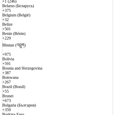
+1 (246)
Belarus (Беларусь)
+375
Belgium (België)
+32
Belize
+501
Benin (Bénin)
+229
Bhutan (འབྲུག)
+975
Bolivia
+591
Bosnia and Herzegovina
+387
Botswana
+267
Brazil (Brasil)
+55
Brunei
+673
Bulgaria (България)
+359
Burkina Faso